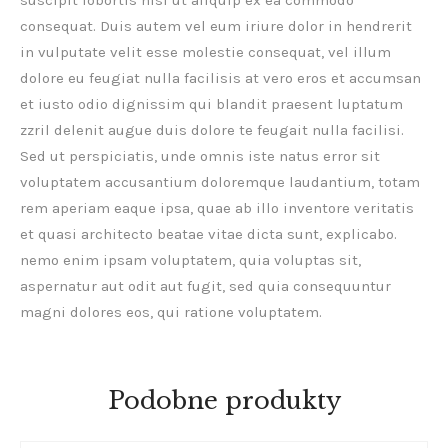
suscipit lobortis nisl ut aliquip ex ea commodo
consequat. Duis autem vel eum iriure dolor in hendrerit
in vulputate velit esse molestie consequat, vel illum
dolore eu feugiat nulla facilisis at vero eros et accumsan
et iusto odio dignissim qui blandit praesent luptatum
zzril delenit augue duis dolore te feugait nulla facilisi.
Sed ut perspiciatis, unde omnis iste natus error sit
voluptatem accusantium doloremque laudantium, totam
rem aperiam eaque ipsa, quae ab illo inventore veritatis
et quasi architecto beatae vitae dicta sunt, explicabo.
nemo enim ipsam voluptatem, quia voluptas sit,
aspernatur aut odit aut fugit, sed quia consequuntur
magni dolores eos, qui ratione voluptatem.
Podobne produkty