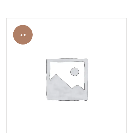
-6%
O KAROLU
O WARSZTATACH
KONTAKT