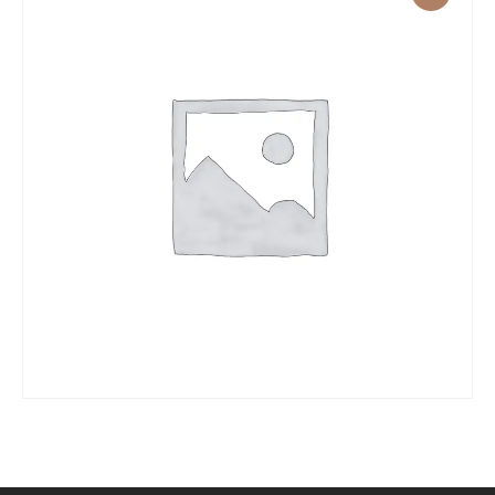
WHITE GOLD RING IN WHITE DIAMOND
450
.
00
zł
430
.
00
zł