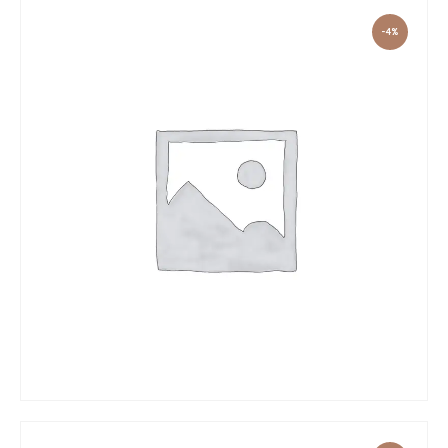
-4%
YELLOW GOLD ENGAGEMENT RING IN WHITE DIAMOND
450
.
00
zł
430
.
00
zł