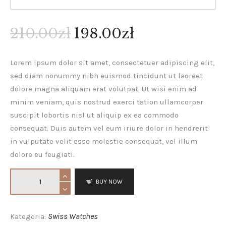
210
.
00
zł
198
.
00
zł
Lorem ipsum dolor sit amet, consectetuer adipiscing elit,
sed diam nonummy nibh euismod tincidunt ut laoreet
dolore magna aliquam erat volutpat. Ut wisi enim ad
minim veniam, quis nostrud exerci tation ullamcorper
suscipit lobortis nisl ut aliquip ex ea commodo
consequat. Duis autem vel eum iriure dolor in hendrerit
in vulputate velit esse molestie consequat, vel illum
dolore eu feugiati.
BUY NOW
Swiss Watches
Kategoria: