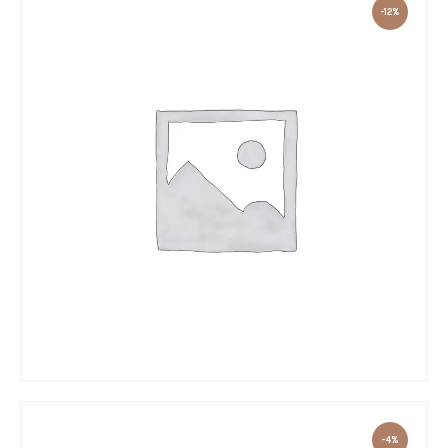
-12%
FOGG ANALOG WOMEN’S WATCH
130
.
00
zł
115
.
00
zł
-4%